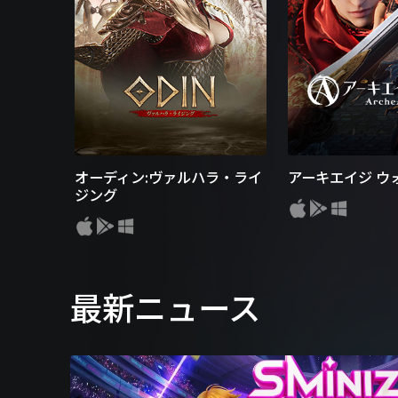
オーディン:ヴァルハラ・ライ
アーキエイジ ウ
ジング
最新ニュース